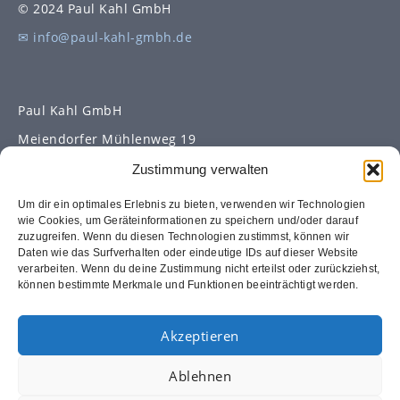
© 2024 Paul Kahl GmbH
✉ info@paul-kahl-gmbh.de
Paul Kahl GmbH
Meiendorfer Mühlenweg 19
22393 Hamburg
Zustimmung verwalten
Um dir ein optimales Erlebnis zu bieten, verwenden wir Technologien
wie Cookies, um Geräteinformationen zu speichern und/oder darauf
Paul Kahl GmbH
zuzugreifen. Wenn du diesen Technologien zustimmst, können wir
Daten wie das Surfverhalten oder eindeutige IDs auf dieser Website
Meiendorfer Mühlenweg 119
verarbeiten. Wenn du deine Zustimmung nicht erteilst oder zurückziehst,
können bestimmte Merkmale und Funktionen beeinträchtigt werden.
22159 Hamburg
Akzeptieren
Telefon:
040 / 8 81 65 36 – 0
Ablehnen
Fax:
040 / 601 11 90